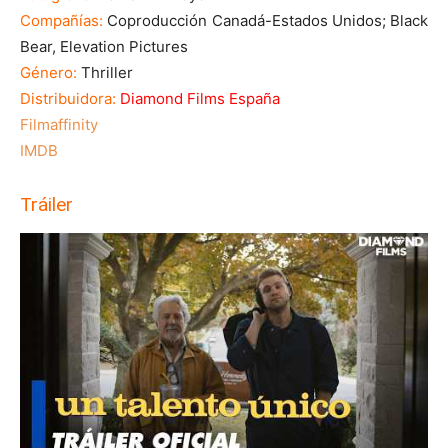
Compañías:
Coproducción Canadá-Estados Unidos; Black
Bear, Elevation Pictures
Género:
Thriller
Distribuidora:
Diamond Films España
Filmaffinity
IMDB
Tráiler