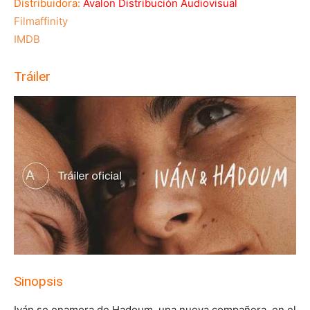
Distribuidora:
Avalon Distribución Audiovisual
Filmaffinity
IMDB
Tráiler
Sinopsis
Iván se enamora de Hadoum, una nueva compañera, en el