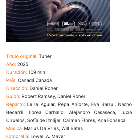
Título original:
Tuner
Año:
2025
Duración:
109 min.
País:
Canadá Canadá
Dirección:
Daniel Roher
Guion:
Robert Ramsey, Daniel Roher
Reparto:
Leire Aguiar, Pepa Aniorte, Eva Barrul, Nacho
Becerril, Lorea Carballo, Alejandro Casaseca, Lucía
Ciruelos, Sofía de Iznájar, Carmen Flores, Ana Fonseca,
Música:
Marius De Vries, Will Bates
Fotografía:
Lowell A. Meyer