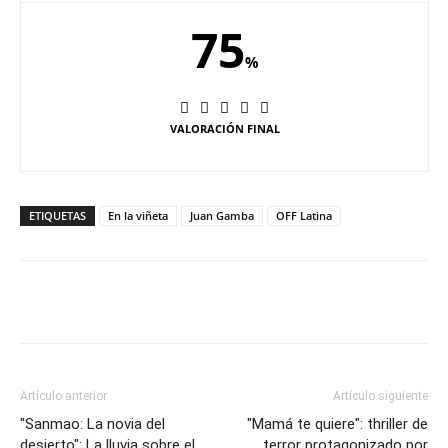
75
%
VALORACIÓN FINAL
ETIQUETAS
En la viñeta
Juan Gamba
OFF Latina
Artículo anterior
Artículo siguiente
"Sanmao: La novia del
"Mamá te quiere": thriller de
desierto": La lluvia sobre el
terror protagonizado por