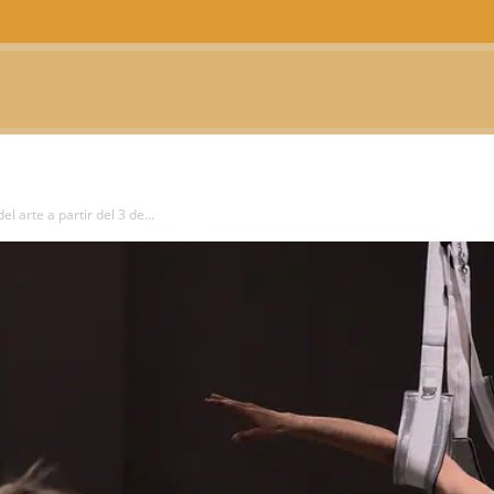
CTUALIDAD
TELEVISIÓN
TEATRO
PODCAST
el arte a partir del 3 de...