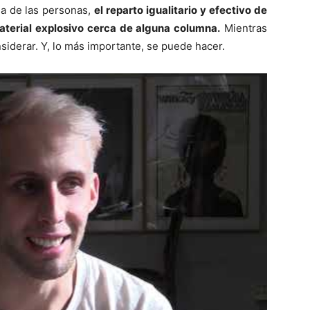
na de las personas,
el reparto igualitario y efectivo de
material explosivo cerca de alguna columna.
Mientras
iderar. Y, lo más importante, se puede hacer.