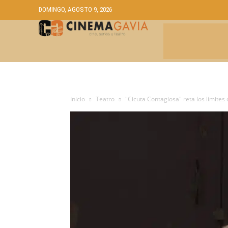
DOMINGO, AGOSTO 9, 2026
CRÍTICAS
A
Inicio
Teatro
"Cicuta Contagiosa" reta los límites d