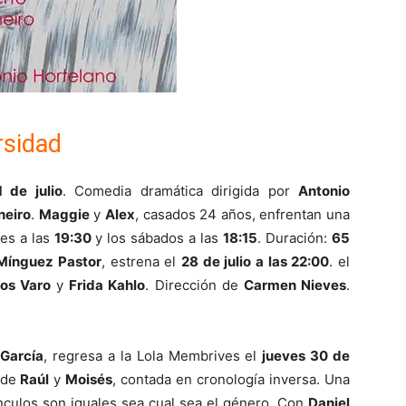
rsidad
1 de julio
. Comedia dramática dirigida por
Antonio
neiro
.
Maggie
y
Alex
, casados 24 años, enfrentan una
tes a las
19:30
y los sábados a las
18:15
. Duración:
65
Mínguez Pastor
, estrena el
28 de julio a las 22:00
. el
os Varo
y
Frida Kahlo
. Dirección de
Carmen Nieves
.
 García
, regresa a la Lola Membrives el
jueves 30 de
a de
Raúl
y
Moisés
, contada en cronología inversa. Una
nculos son iguales sea cual sea el género. Con
Daniel