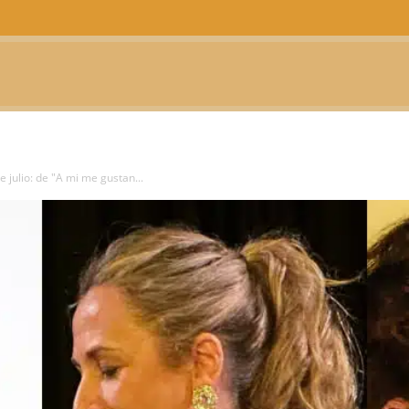
CTUALIDAD
TELEVISIÓN
TEATRO
PODCAST
 julio: de "A mi me gustan...