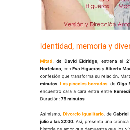
Identidad, memoria y dive
Mitad
, de
David Eldridge
, estrena el
2
Hortelano
, con
Eva Higueras
y
Alberto Ma
confesión que transforma su relación. Mar
minutos
.
Los pinceles borrados
, de
Olga 
encuentro cara a cara entre entre
Remedi
Duración:
75 minutos
.
Asimismo,
Divorcio igualitario
, de
Gabriel
julio a las 22:00
. Así, presenta una crónic
historia de amor que demuestra que los ví