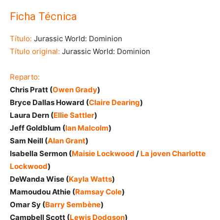
Ficha Técnica
Título:
Jurassic World: Dominion
Título original:
Jurassic World: Dominion
Reparto:
Chris Pratt (
Owen Grady
)
Bryce Dallas Howard (
Claire Dearing
)
Laura Dern (
Ellie Sattler
)
Jeff Goldblum (
Ian Malcolm
)
Sam Neill (
Alan Grant
)
Isabella Sermon (
Maisie Lockwood
/
La joven Charlotte
Lockwood
)
DeWanda Wise (
Kayla Watts
)
Mamoudou Athie (
Ramsay Cole
)
Omar Sy (
Barry Sembène
)
Campbell Scott (
Lewis Dodgson
)