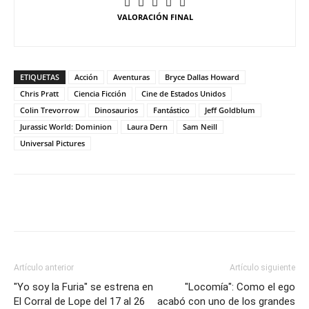
VALORACIÓN FINAL
ETIQUETAS
Acción
Aventuras
Bryce Dallas Howard
Chris Pratt
Ciencia Ficción
Cine de Estados Unidos
Colin Trevorrow
Dinosaurios
Fantástico
Jeff Goldblum
Jurassic World: Dominion
Laura Dern
Sam Neill
Universal Pictures
Artículo anterior
Artículo siguiente
"Yo soy la Furia" se estrena en
"Locomía": Como el ego
El Corral de Lope del 17 al 26
acabó con uno de los grandes