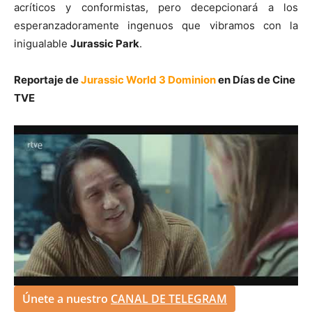
acríticos y conformistas, pero decepcionará a los
esperanzadoramente ingenuos que vibramos con la
inigualable
Jurassic Park
.
Reportaje de
Jurassic World 3 Dominion
en Días de Cine
TVE
Únete a nuestro
CANAL DE TELEGRAM