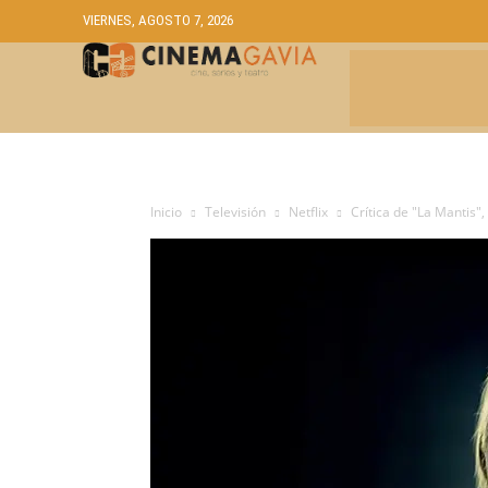
VIERNES, AGOSTO 7, 2026
CRÍTICAS
A
Inicio
Televisión
Netflix
Crítica de "La Mantis",