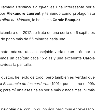
llamarla
Hannibal Bouquet,
es una interesante serie
 por
Alexandre Laurent
y teniendo como protagonista
rolina de Mónaco
, la bellísima
Carole Bouquet
.
ciembre del 2017, se trata de una serie de 6 capítulos
 de poco más de 55 minutos cada uno.
nte toda su ruta, aconsejable verla de un tirón por lo
emos un capítulo cada 15 días y una excelente
Carole
viesa la pantalla.
 gustos, he leído de todo, pero también es verdad que
ra
El silencio de los corderos
(1991), pues como el 99%
a
; para mí una asesina en serie más y nada más, ni más
 psicológica
, con un guion ágil pero muy enrevesado,