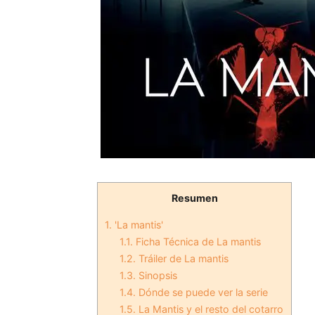
Resumen
1.
'La mantis'
1.1.
Ficha Técnica de La mantis
1.2.
Tráiler de La mantis
1.3.
Sinopsis
1.4.
Dónde se puede ver la serie
1.5.
La Mantis y el resto del cotarro