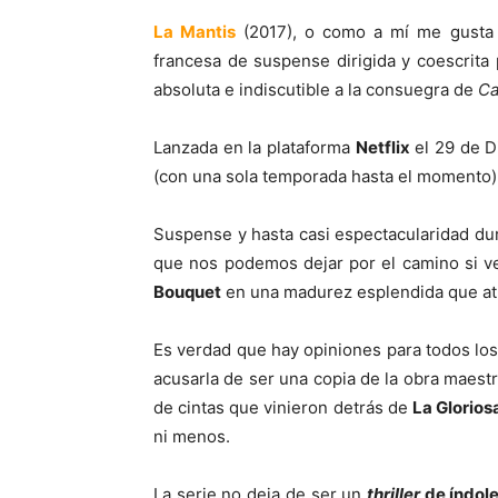
La Mantis
(2017), o como a mí me gusta 
francesa de suspense dirigida y coescrita
absoluta e indiscutible a la consuegra de
Ca
Lanzada en la plataforma
Netflix
el 29 de Di
(con una sola temporada hasta el momento)
Suspense y hasta casi espectacularidad dura
que nos podemos dejar por el camino si v
Bouquet
en una madurez esplendida que atra
Es verdad que hay opiniones para todos los
acusarla de ser una copia de la obra maest
de cintas que vinieron detrás de
La Glorios
ni menos.
La serie no deja de ser un
thriller
de índole