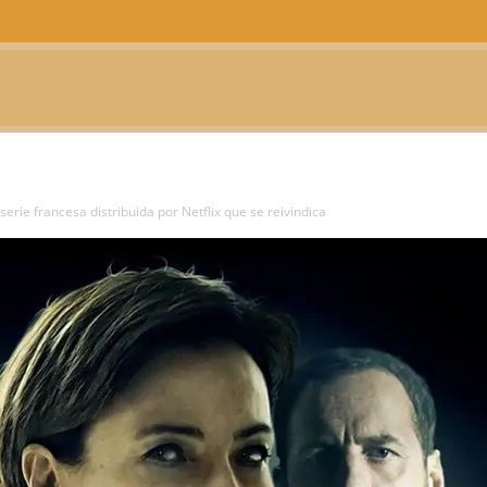
CTUALIDAD
TELEVISIÓN
TEATRO
PODCAST
 serie francesa distribuida por Netflix que se reivindica