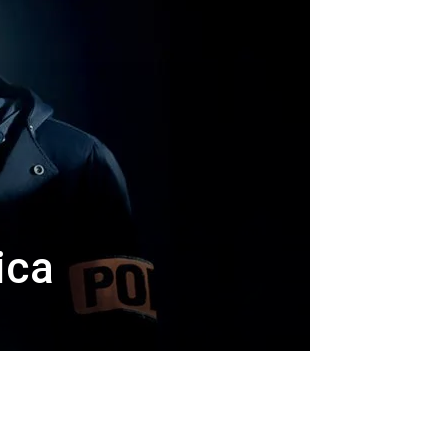
a
ica