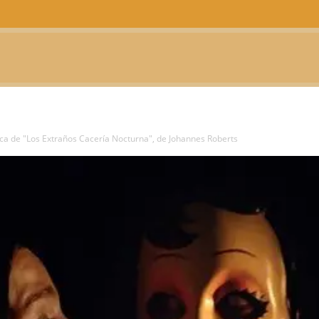
CTUALIDAD
TELEVISIÓN
TEATRO
PODCAST
ica de "Los Extraños Cacería Nocturna", de Johannes Roberts