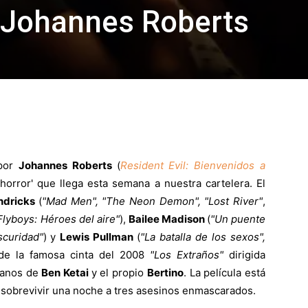
 Johannes Roberts
 por
Johannes Roberts
(
Resident Evil: Bienvenidos a
'horror' que llega esta semana a nuestra cartelera. El
endricks
(
"Mad Men", "The Neon Demon", "Lost River"
,
"Flyboys: Héroes del aire"
),
Bailee Madison
(
"Un puente
scuridad"
) y
Lewis Pullman
(
"La batalla de los sexos",
 de la famosa cinta del 2008
"L
os Extraños"
dirigida
manos de
Ben Ketai
y el propio
Bertino
. La película está
á sobrevivir una noche a tres asesinos enmascarados.