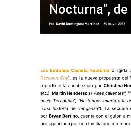
Nocturna", de
Por
David Dominguez Martínez
-
30 mayo, 2018
Los Extraños Cacería Nocturna
dirigida
Raccoon City
), es la nueva propuesta del 
reparto está encabezado por
Christina H
etc.),
Martin Henderson
(
"Ases calientes", 
hacia Terabithia", "No tengas miedo a la o
"Una historia de venganza"
). La secuela
por
Bryan Bertino
, cuenta con el guion a 
protagonizada por una familia que intentar