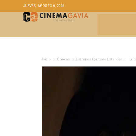
JUEVES, AGOSTO 6, 2026
CRÍTICAS
A
Inicio
Críticas
Estrenos Formato Estandar
Crít