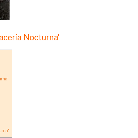
Cacería Nocturna'
urna'
urna'