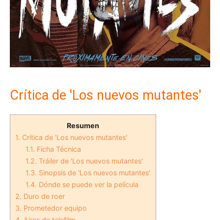
Crítica de 'Los nuevos mutantes'
Resumen
1.
Crítica de 'Los nuevos mutantes'
1.1.
Ficha Técnica
1.2.
Tráiler de 'Los nuevos mutantes'
1.3.
Sinopsis de 'Los nuevos mutantes'
1.4.
Dónde se puede ver la película
2.
Duro de roer
3.
Prometedor equipo
4.
Aires de telefilm