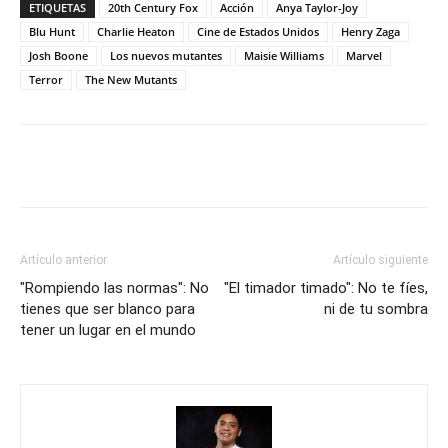
ETIQUETAS
20th Century Fox
Acción
Anya Taylor-Joy
Blu Hunt
Charlie Heaton
Cine de Estados Unidos
Henry Zaga
Josh Boone
Los nuevos mutantes
Maisie Williams
Marvel
Terror
The New Mutants
Artículo anterior
Artículo siguiente
"Rompiendo las normas": No
"El timador timado": No te fíes,
tienes que ser blanco para
ni de tu sombra
tener un lugar en el mundo