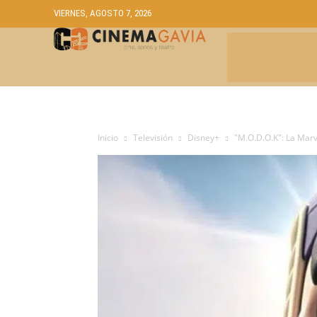
VIERNES, AGOSTO 7, 2026
CRÍTICAS
A
Inicio
Televisión
Disney+
"M.O.D.O.K": La Marv