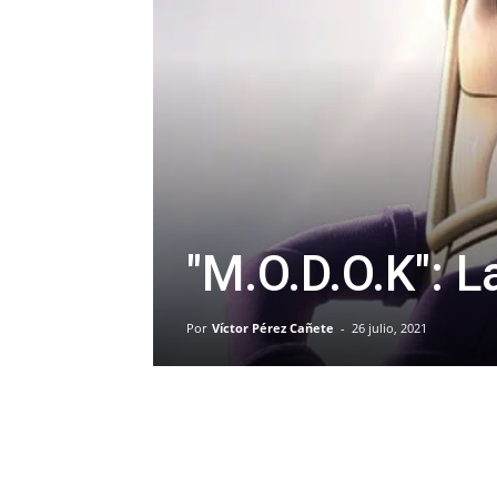
"M.O.D.O.K": 
Por
Víctor Pérez Cañete
-
26 julio, 2021