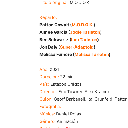
Título original:
M.O.D.O.K.
Reparto:
Patton Oswalt (
M.O.D.O.K.
)
Aimee Garcia (
Jodie Tarleton
)
Ben Schwartz (
Lou Tarleton
)
Jon Daly (
Super-Adaptoid
)
Melissa Fumero (
Melissa Tarleton
)
Año:
2021
Duración:
22 min.
País:
Estados Unidos
Director:
Eric Towner, Alex Kramer
Guion:
Geoff Barbanell, Itai Grunfeld, Patto
Fotografía:
Música:
Daniel Rojas
Género:
Animación