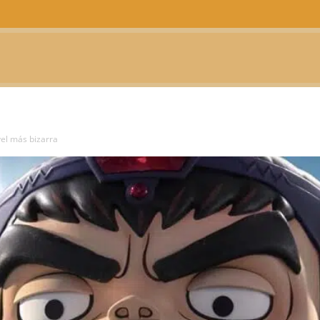
CTUALIDAD
TELEVISIÓN
TEATRO
PODCAST
el más bizarra