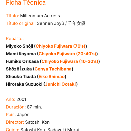
Ficha Técnica
Título:
Millennium Actress
Título original:
Sennen Joyû / 千年女優
Reparto:
Miyoko Shôji (
Chiyoko Fujiwara (70's)
)
Mami Koyama (
Chiyoko Fujiwara (20-40's)
)
Fumiko Orikasa (
Chiyoko Fujiwara (10-20's)
)
Shôzô Îzuka (
Genya Tachibana
)
Shouko Tsuda (
Eiko Shimao
)
Hirotaka Suzuoki (
Junichi Ootaki
)
Año:
2001
Duración:
87 min.
País:
Japón
Director:
Satoshi Kon
Guion:
Satoshi Kon, Sadayuki Murai