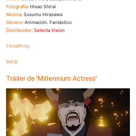
Fotografía:
Hisao Shirai
Música:
Susumu Hirasawa
Género:
Animación. Fantástico
Distribuidor:
Selecta Vision
Filmaffinity
IMDB
Tráiler de 'Millennium Actress'