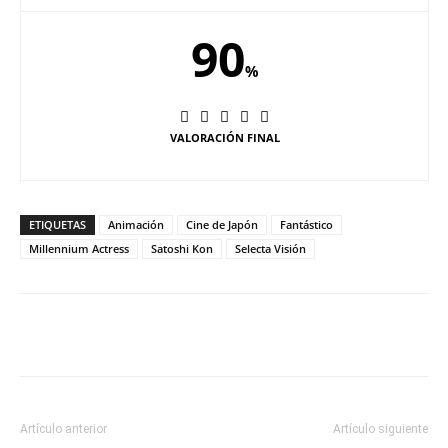
90
%
VALORACIÓN FINAL
ETIQUETAS
Animación
Cine de Japón
Fantástico
Millennium Actress
Satoshi Kon
Selecta Visión
Artículo anterior
Artículo siguiente