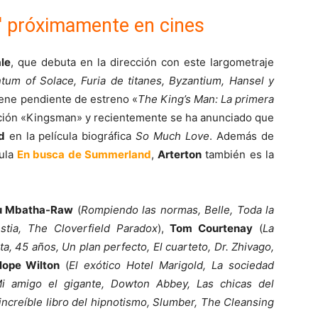
' próximamente en cines
le
, que debuta en la dirección con este largometraje
tum of Solace, Furia de titanes, Byzantium, Hansel y
iene pendiente de estreno «
The King’s Man: La primera
acción «Kingsman» y recientemente se ha anunciado que
d
en la película biográfica
So Much Love
. Además de
cula
En busca de Summerland
,
Arterton
también es la
u Mbatha-Raw
(
Rompiendo las normas, Belle, Toda la
stia, The Cloverfield Paradox
),
Tom Courtenay
(
La
ata, 45 años, Un plan perfecto, El cuarteto, Dr. Zhivago,
lope Wilton
(
El exótico Hotel Marigold, La sociedad
 Mi amigo el gigante, Dowton Abbey, Las chicas del
increíble libro del hipnotismo, Slumber, The Cleansing