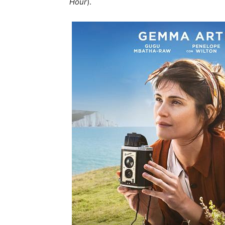
Hour
).