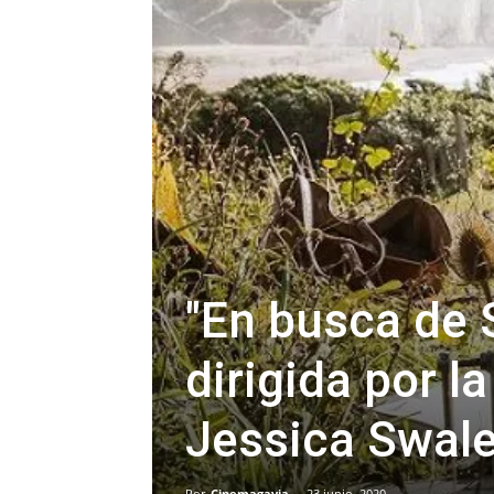
"En busca de 
dirigida por l
Jessica Swal
Por
Cinemagavia
-
23 junio, 2020