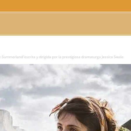
CTUALIDAD
TELEVISIÓN
TEATRO
PODCAST
 Summerland"escrita y dirigida por la prestigiosa dramaturga Jessica Swale