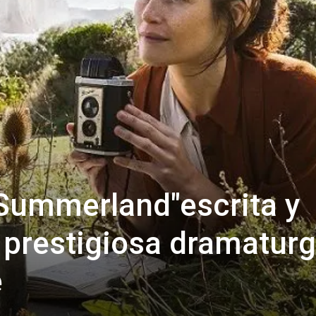
Summerland"escrita y
a prestigiosa dramatur
e