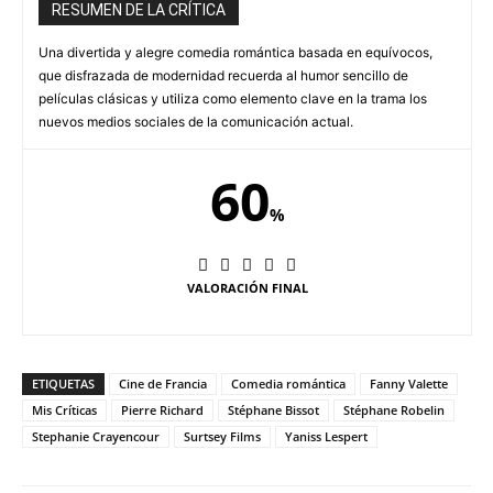
RESUMEN DE LA CRÍTICA
Una divertida y alegre comedia romántica basada en equívocos,
que disfrazada de modernidad recuerda al humor sencillo de
películas clásicas y utiliza como elemento clave en la trama los
nuevos medios sociales de la comunicación actual.
60
%
VALORACIÓN FINAL
ETIQUETAS
Cine de Francia
Comedia romántica
Fanny Valette
Mis Críticas
Pierre Richard
Stéphane Bissot
Stéphane Robelin
Stephanie Crayencour
Surtsey Films
Yaniss Lespert