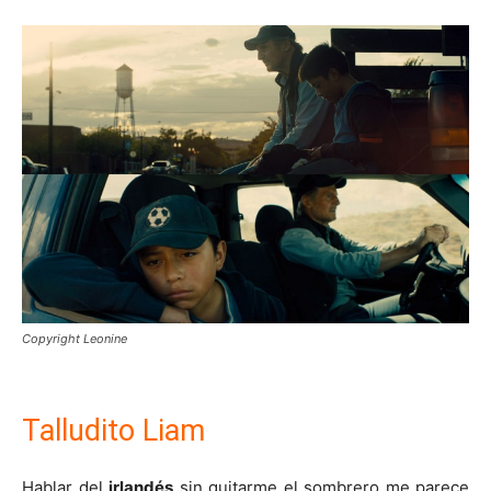
Copyright Leonine
Talludito Liam
Hablar del
irlandés
sin quitarme el sombrero me parece