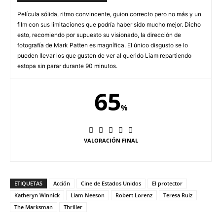
Película sólida, ritmo convincente, guion correcto pero no más y un
film con sus limitaciones que podría haber sido mucho mejor. Dicho
esto, recomiendo por supuesto su visionado, la dirección de
fotografía de Mark Patten es magnífica. El único disgusto se lo
pueden llevar los que gusten de ver al querido Liam repartiendo
estopa sin parar durante 90 minutos.
65
%
VALORACIÓN FINAL
ETIQUETAS
Acción
Cine de Estados Unidos
El protector
Katheryn Winnick
Liam Neeson
Robert Lorenz
Teresa Ruiz
The Marksman
Thriller