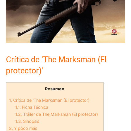
Crítica de 'The Marksman (El
protector)'
Resumen
1.
Crítica de 'The Marksman (El protector)'
1.1.
Ficha Técnica
1.2.
Tráiler de The Marksman (El protector)
1.3.
Sinopsis
2.
Y poco más