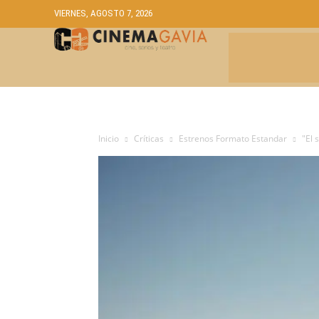
VIERNES, AGOSTO 7, 2026
CRÍTICAS
A
Inicio
Críticas
Estrenos Formato Estandar
"El 