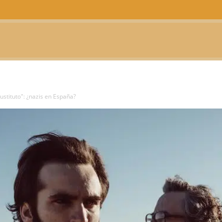
CTUALIDAD
TELEVISIÓN
TEATRO
PODCAST
sustituto": ¿nazis en España?