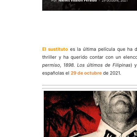
Por
Nieves Villalón Peralbo
-
29 octubre, 2021
El sustituto
es la última película que ha 
thriller y ha querido contar con un elenc
permiso
,
1898. Los últimos de Filipinas
) 
españolas el
29 de octubre
de 2021.