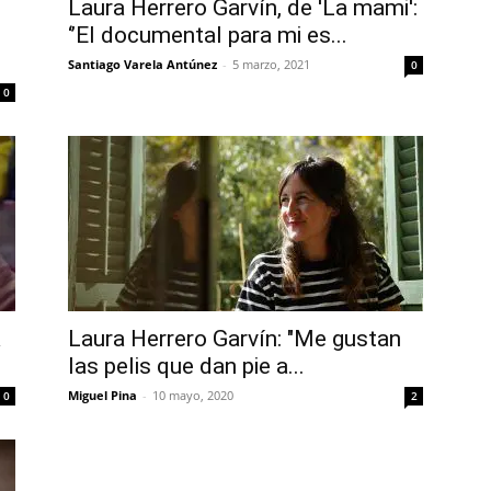
Laura Herrero Garvín, de 'La mami':
‘’El documental para mi es...
Santiago Varela Antúnez
-
5 marzo, 2021
0
0
a
Laura Herrero Garvín: "Me gustan
las pelis que dan pie a...
Miguel Pina
-
10 mayo, 2020
0
2