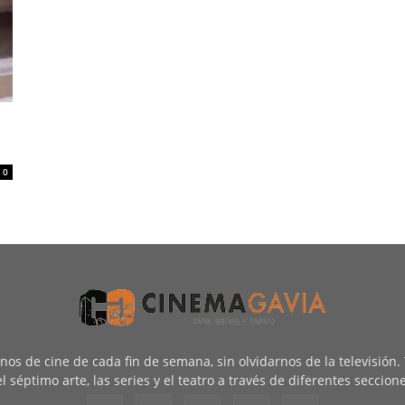
0
renos de cine de cada fin de semana, sin olvidarnos de la televisión
l séptimo arte, las series y el teatro a través de diferentes seccion