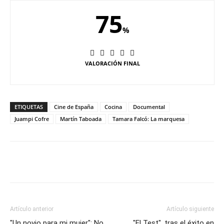
75
%
VALORACIÓN FINAL
ETIQUETAS
Cine de España
Cocina
Documental
Juampi Cofre
Martín Taboada
Tamara Falcó: La marquesa
Artículo anterior
Artículo siguiente
"Un novio para mi mujer": No
"El Test", tras el éxito en