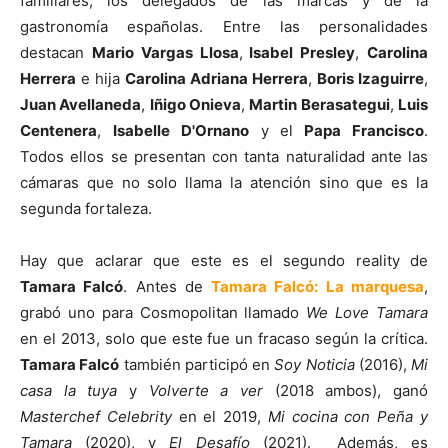
familiares, los delegados de las marcas y de la
gastronomía españolas. Entre las personalidades
destacan
Mario Vargas Llosa
,
Isabel Presley
,
Carolina
Herrera
e hija
Carolina Adriana Herrera
,
Boris Izaguirre
,
Juan Avellaneda
,
Iñigo Onieva
,
Martin Berasategui
,
Luis
Centenera
,
Isabelle D'Ornano
y el
Papa Francisco
.
Todos ellos se presentan con tanta naturalidad ante las
cámaras que no solo llama la atención sino que es la
segunda fortaleza.
Hay que aclarar que este es el segundo reality de
Tamara Falcó
. Antes de
Tamara Falcó: La marquesa
,
grabó uno para Cosmopolitan llamado
We Love Tamara
en el 2013, solo que este fue un fracaso según la crítica.
Tamara Falcó
también participó en
Soy Noticia
(2016),
Mi
casa la tuya
y
Volverte a ver
(2018 ambos), ganó
Masterchef Celebrity
en el 2019,
Mi cocina con Peña y
Tamara
(2020), y
El Desafío
(2021). Además, es