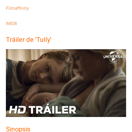
Filmaffinity
IMDB
Tráiler de 'Tully'
Sinopsis