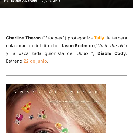
Por
Esther Alvarado
-
7 julio, 2018
Charlize Theron
(“
Monster
”) protagoniza
Tully
, la tercera
colaboración del director
Jason Reitman
(“
Up in the air
”)
y la oscarizada guionista de “
Juno
”,
Diablo Cody
.
Estreno
22 de junio
.