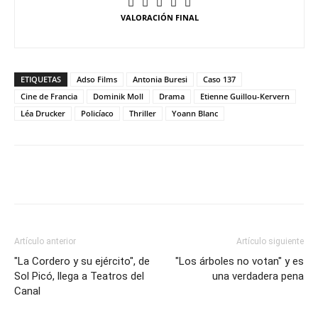
VALORACIÓN FINAL
ETIQUETAS
Adso Films
Antonia Buresi
Caso 137
Cine de Francia
Dominik Moll
Drama
Etienne Guillou-Kervern
Léa Drucker
Policíaco
Thriller
Yoann Blanc
Artículo anterior
Artículo siguiente
"La Cordero y su ejército", de
"Los árboles no votan" y es
Sol Picó, llega a Teatros del
una verdadera pena
Canal