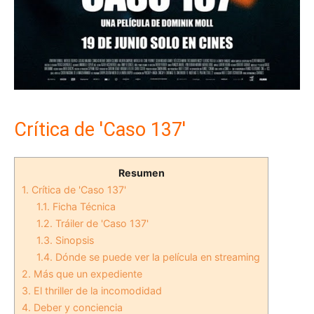
Crítica de 'Caso 137'
Resumen
1.
Crítica de 'Caso 137'
1.1.
Ficha Técnica
1.2.
Tráiler de 'Caso 137'
1.3.
Sinopsis
1.4.
Dónde se puede ver la película en streaming
2.
Más que un expediente
3.
El thriller de la incomodidad
4.
Deber y conciencia