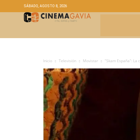
SÁBADO, AGOSTO 8, 2026
CRÍTICAS
A
Inicio
Televisión
Movistar
"Skam España": La c