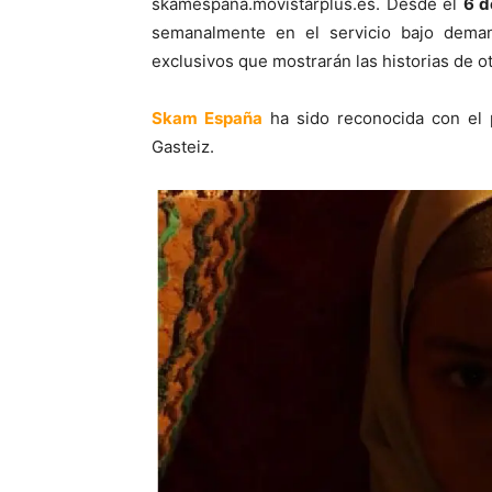
skamespana.movistarplus.es. Desde el
6 d
semanalmente en el servicio bajo deman
exclusivos que mostrarán las historias de o
Skam España
ha sido reconocida con el p
Gasteiz.