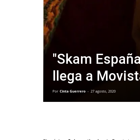
"Skam España
llega a Movist
Por
Cinta Guerrero
-
27 agosto, 2020