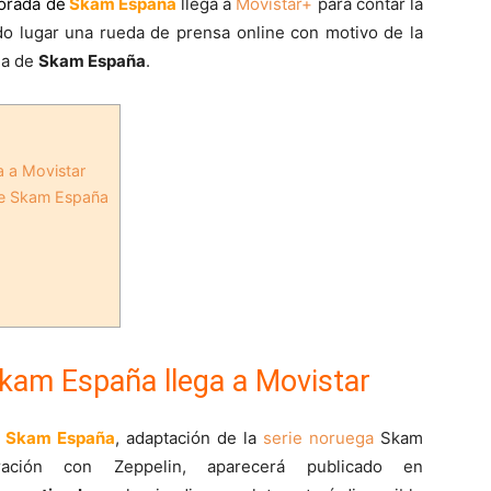
orada de
Skam España
llega a
Movistar+
para contar la
o lugar una rueda de prensa online con motivo de la
da de
Skam España
.
 a Movistar
de Skam España
kam España llega a Movistar
e
Skam España
, adaptación de la
serie noruega
Skam
ración con Zeppelin, aparecerá publicado en