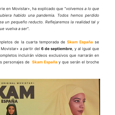
erie en Movistar+, ha explicado que "
volvemos a lo que
 hubiera habido una pandemia. Todos hemos perdido
a un pequeño reducto. Reflejaremos la realidad tal y
ue vuelva a ser
".
mpletos de la cuarta temporada de
Skam España
se
Movistar+ a partir del
6 de septiembre
, y al igual que
completos incluirán vídeos exclusivos que narrarán en
los personajes de
Skam España
y que serán el broche