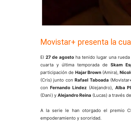
Movistar+ presenta la c
El
27 de agosto
ha tenido lugar una rueda 
cuarta y última temporada de
Skam Es
participación de
Hajar Brown
(Amira),
Nicol
(Cris) junto con
Rafael Taboada
(Movistar
con
Fernando Lindez
(Alejandro),
Alba P
(Dani) y
Alejandro Reina
(Lucas) a través d
A la serie le han otorgado el premio C
empoderamiento y sororidad.