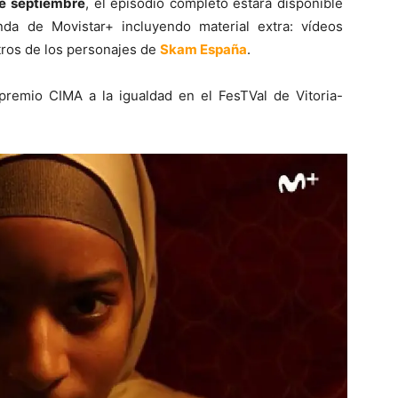
e septiembre
, el episodio completo estará disponible
da de Movistar+ incluyendo material extra: vídeos
tros de los personajes de
Skam España
.
remio CIMA a la igualdad en el FesTVal de Vitoria-