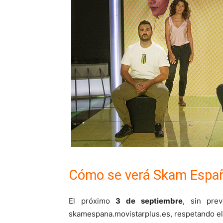
Cómo se verá Skam Espa
El próximo
3 de septiembre
, sin pre
skamespana.movistarplus.es, respetando el f