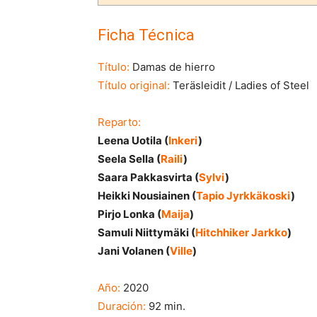
Ficha Técnica
Título:
Damas de hierro
Título original:
Teräsleidit / Ladies of Steel
Reparto:
Leena Uotila (
Inkeri
)
Seela Sella (
Raili
)
Saara Pakkasvirta (
Sylvi
)
Heikki Nousiainen (
Tapio Jyrkkäkoski
)
Pirjo Lonka (
Maija
)
Samuli Niittymäki (
Hitchhiker Jarkko
)
Jani Volanen (
Ville
)
Año:
2020
Duración:
92 min.