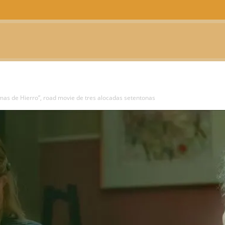
CTUALIDAD
TELEVISIÓN
TEATRO
PODCAST
as de Hierro”, road movie de tres alocadas setentonas