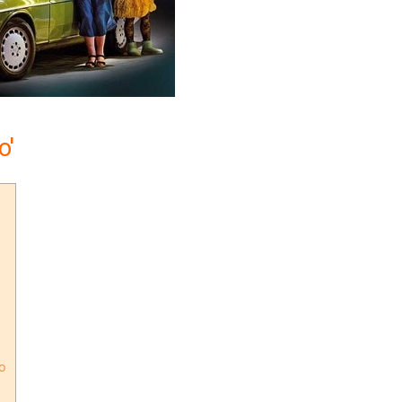
o'
ro