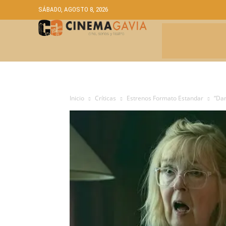
SÁBADO, AGOSTO 8, 2026
CRÍTICAS
A
Inicio
Críticas
Estrenos Formato Estandar
“Dam