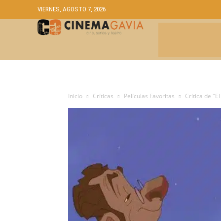
VIERNES, AGOSTO 7, 2026
CRÍTICAS
A
Inicio
Críticas
Películas Favoritas
Crítica de "E