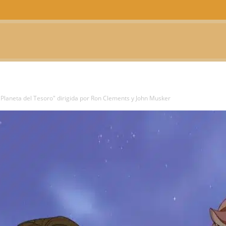
CTUALIDAD
TELEVISIÓN
TEATRO
PODCAST
l Planeta del Tesoro" dirigida por Ron Clements y John Musker