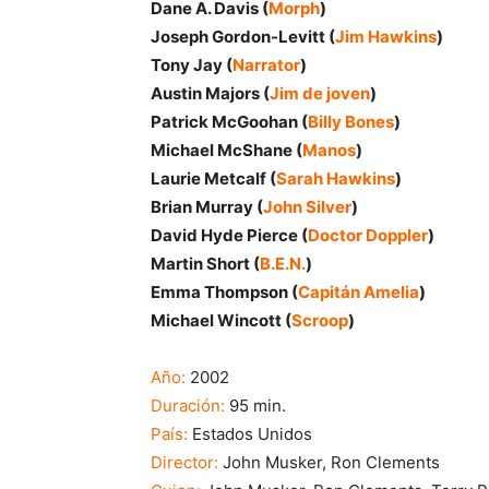
Dane A. Davis (
Morph
)
Joseph Gordon-Levitt (
Jim Hawkins
)
Tony Jay (
Narrator
)
Austin Majors (
Jim de joven
)
Patrick McGoohan (
Billy Bones
)
Michael McShane (
Manos
)
Laurie Metcalf (
Sarah Hawkins
)
Brian Murray (
John Silver
)
David Hyde Pierce (
Doctor Doppler
)
Martin Short (
B.E.N.
)
Emma Thompson (
Capitán Amelia
)
Michael Wincott (
Scroop
)
Año:
2002
Duración:
95 min.
País:
Estados Unidos
Director:
John Musker, Ron Clements