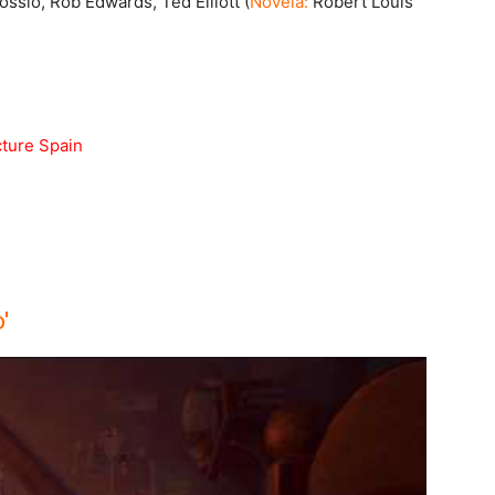
ssio, Rob Edwards, Ted Elliott (
Novela:
Robert Louis
cture Spain
'