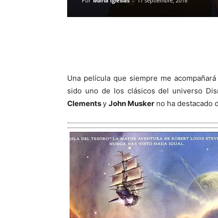
Por
María Iglesias
-
17 septiembre, 2018
Una película que siempre me acompañará
sido uno de los clásicos del universo Di
Clements
y
John Musker
no ha destacado d