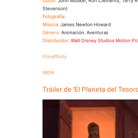
Guion:
John Musker, Ron Clements, Terry Ro
Stevenson)
Fotografía:
Música:
James Newton Howard
Género:
Animación. Aventuras
Distribuidor:
Walt Disney Studios Motion Pi
Filmaffinity
IMDB
Tráiler de 'El Planeta del Tesoro