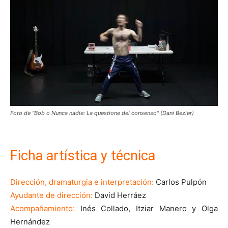
Foto de "Bob o Nunca nadie: La questione del consenso" (Dani Bezier)
Ficha artística y técnica
Dirección, dramaturgia e interpretación:
Carlos Pulpón
Ayudante de dirección:
David Herráez
Acompañamiento:
Inés Collado, Itziar Manero y Olga
Hernández