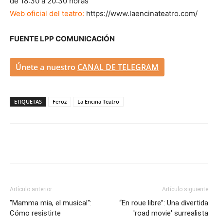
de 18:30 a 20:30 horas
Web oficial del teatro:
https://www.laencinateatro.com/
FUENTE LPP COMUNICACIÓN
Únete a nuestro
CANAL DE TELEGRAM
ETIQUETAS
Feroz
La Encina Teatro
Artículo anterior
Artículo siguiente
"Mamma mia, el musical":
“En roue libre”: Una divertida
Cómo resistirte
'road movie' surrealista