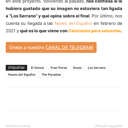
en este proyecto. Volviendo al pasado,
nos confiesa si le
hubiera gustado que su imagen no estuviera tan ligada
a “Los Serrano” y qué opina sobre el final
. Por último, nos
cuenta su llegada a las
Naves del Español
en febrero de
2021 y
qué es lo que viene con
Canciones para salvarme
.
Únete a nuestro
CANAL DE TELEGRAM
ETIQUETAS
El Vecino
Fran Perea
Kosta
Los Serrano
Naves del Español
The Paradise
Artículo anterior
Artículo siguiente