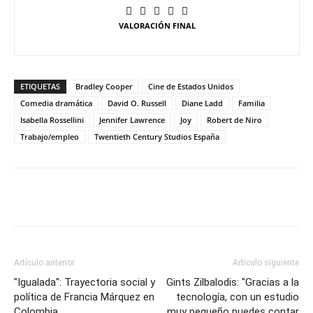
VALORACIÓN FINAL
ETIQUETAS
Bradley Cooper
Cine de Estados Unidos
Comedia dramática
David O. Russell
Diane Ladd
Familia
Isabella Rossellini
Jennifer Lawrence
Joy
Robert de Niro
Trabajo/empleo
Twentieth Century Studios España
Artículo anterior
Artículo siguiente
"Igualada": Trayectoria social y
Gints Zilbalodis: "Gracias a la
política de Francia Márquez en
tecnología, con un estudio
Colombia
muy pequeño puedes contar