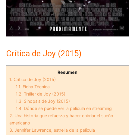
Crítica de Joy (2015)
Resumen
1.
Crítica de Joy (2015)
1.1.
Ficha Técnica
1.2.
Tráiler de Joy (2015)
1.3.
Sinopsis de Joy (2015)
1.4.
Dónde se puede ver la película en streaming
2.
Una historia que refuerza y hacer chirriar el sueño
americano
3.
Jennifer Lawrence, estrella de la película