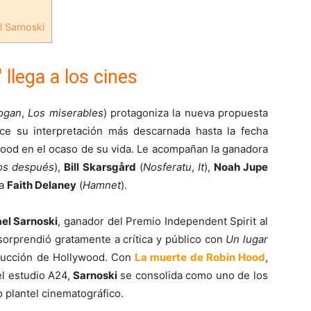
 Sarnoski
llega a los cines
ogan
,
Los miserables
) protagoniza la nueva propuesta
ce su interpretación más descarnada hasta la fecha
Hood en el ocaso de su vida. Le acompañan la ganadora
os después
),
Bill Skarsgård
(
Nosferatu
,
It
),
Noah Jupe
ma
Faith Delaney
(
Hamnet
).
el Sarnoski
, ganador del Premio Independent Spirit al
orprendió gratamente a crítica y público con
Un lugar
ducción de Hollywood. Con
La muerte de Robin Hood
,
el estudio A24,
Sarnoski
se consolida como uno de los
 plantel cinematográfico.