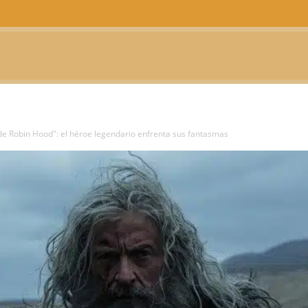
CTUALIDAD
TELEVISIÓN
TEATRO
PODCAST
de Robin Hood": el héroe legendario enfrenta sus fantasmas