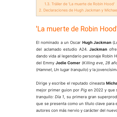
1.3.
Tráiler de 'La muerte de Robin Hood'
2.
Declaraciones de Hugh Jackman y Michael
'La muerte de Robin Hood' 
El nominado a un Oscar
Hugh Jackman
(
L
del aclamado estudio A24.
Jackman
ofre
dando vida al legendario personaje Robin 
del Emmy
Jodie Comer
(
Killing eve
,
28 añ
(
Hamnet
,
Un lugar tranquilo
) y la jovencísi
Dirige y escribe el reputado cineasta
Micha
mejor primer guion por
Pig
en 2022 y que s
tranquilo: Día 1
, su primera gran superpro
que se presenta como un título clave para 
autores con más nervio y carácter del nuevo