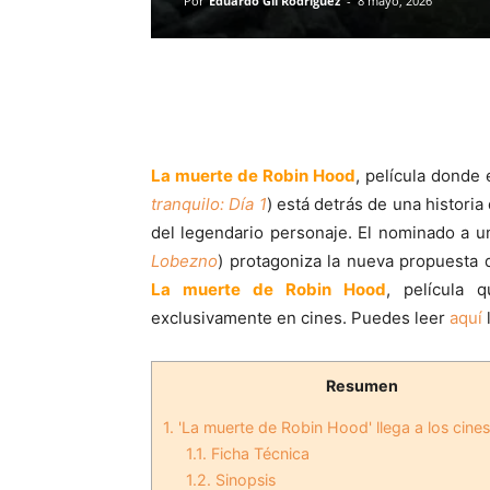
Por
Eduardo Gil Rodríguez
-
8 mayo, 2026
La muerte de Robin Hood
, película donde 
tranquilo: Día 1
) está detrás de una histori
del legendario personaje. El nominado a 
Lobezno
) protagoniza la nueva propuesta 
La muerte de Robin Hood
, película 
exclusivamente en cines. Puedes leer
aquí
l
Resumen
1.
'La muerte de Robin Hood' llega a los cines
1.1.
Ficha Técnica
1.2.
Sinopsis