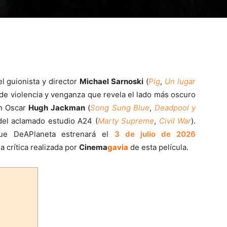
el guionista y director
Michael Sarnoski
(
Pig
,
Un lugar
a de violencia y venganza que revela el lado más oscuro
un Oscar
Hugh Jackman
(
Song Sung Blue
,
Deadpool y
del aclamado estudio A24 (
Marty Supreme
,
Civil War
).
que DeAPlaneta estrenará el
3 de julio de 2026
a crítica realizada por
Cinema
gavia
de esta película.