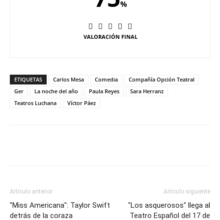
%
VALORACIÓN FINAL
ETIQUETAS
Carlos Mesa
Comedia
Compañía Opción Teatral
Ger
La noche del año
Paula Reyes
Sara Herranz
Teatros Luchana
Víctor Páez
Artículo anterior
Artículo siguiente
"Miss Americana": Taylor Swift
"Los asquerosos" llega al
detrás de la coraza
Teatro Español del 17 de