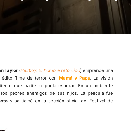
an Taylor
(
Hellboy: El hombre retorcido
) emprende una
nédito filme de terror con
Mamá y Papá
. La visión
diente que nadie lo podía esperar. En un ambiente
 los peores enemigos de sus hijos. La película fue
onto
y participó en la sección oficial del Festival de