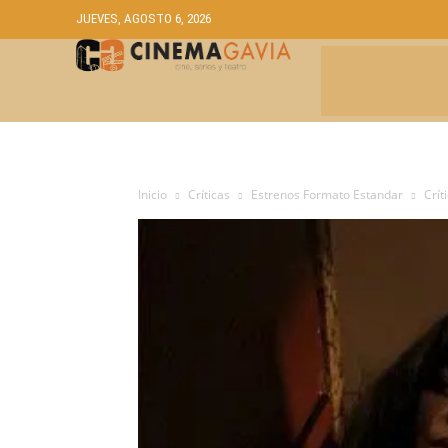
JUEVES, AGOSTO 6, 2026
CRÍTICAS
A
Inicio
Críticas
Estrenos Formato Estandar
Crít