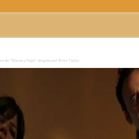
CTUALIDAD
TELEVISIÓN
TEATRO
PODCAST
ica de "Mamá y Papá" dirigida por Brian Taylor