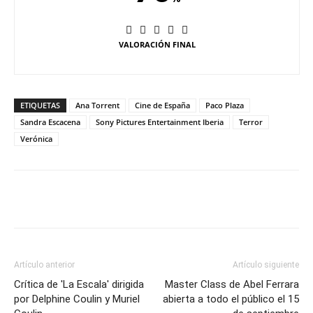
VALORACIÓN FINAL
ETIQUETAS
Ana Torrent
Cine de España
Paco Plaza
Sandra Escacena
Sony Pictures Entertainment Iberia
Terror
Verónica
Artículo anterior
Artículo siguiente
Crítica de 'La Escala' dirigida
Master Class de Abel Ferrara
por Delphine Coulin y Muriel
abierta a todo el público el 15