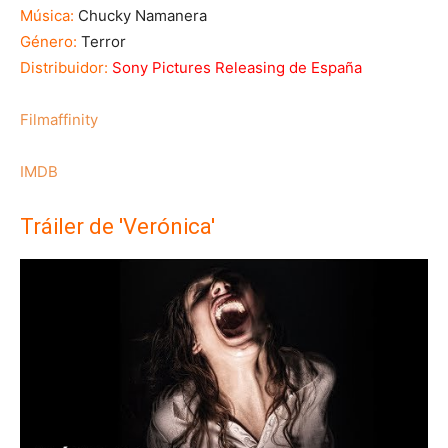
Música:
Chucky Namanera
Género:
Terror
Distribuidor:
Sony Pictures Releasing de España
Filmaffinity
IMDB
Tráiler de 'Verónica'