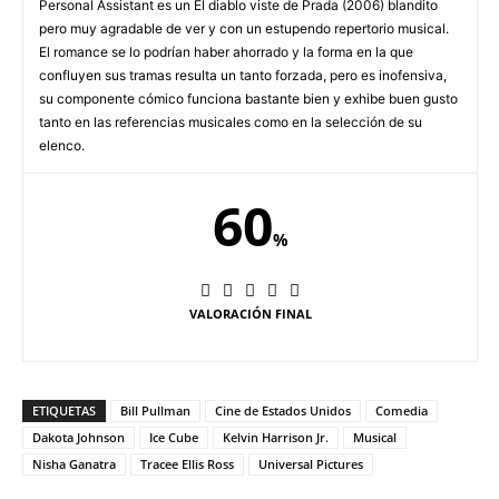
Personal Assistant es un El diablo viste de Prada (2006) blandito
pero muy agradable de ver y con un estupendo repertorio musical.
El romance se lo podrían haber ahorrado y la forma en la que
confluyen sus tramas resulta un tanto forzada, pero es inofensiva,
su componente cómico funciona bastante bien y exhibe buen gusto
tanto en las referencias musicales como en la selección de su
elenco.
60
%
VALORACIÓN FINAL
ETIQUETAS
Bill Pullman
Cine de Estados Unidos
Comedia
Dakota Johnson
Ice Cube
Kelvin Harrison Jr.
Musical
Nisha Ganatra
Tracee Ellis Ross
Universal Pictures