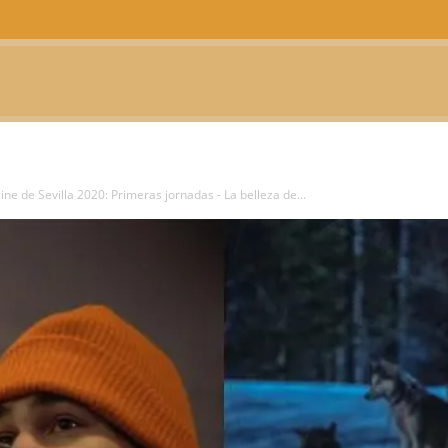
CTUALIDAD
TELEVISIÓN
TEATRO
PODCAST
Cine de Sevilla 2020: Primeras jornadas - La belleza de...