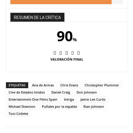
RESUMEN DE LA CRÍTICA
90
%
VALORACIÓN FINAL
ETIQUETAS
Ana de Armas
Chris Evans
Christopher Plummer
Cine de Estados Unidos
Daniel Craig
Don Johnson
Entertainment One Films Spain
Intriga
Jamie Lee Curtis
Michael Shannon
Puñales por la espalda
Rian Johnson
Toni Collette