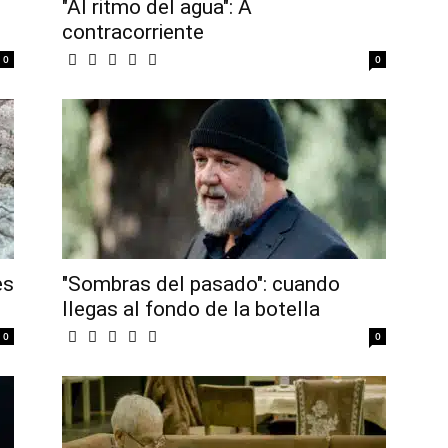
"Al ritmo del agua": A
contracorriente
0
0
es
"Sombras del pasado": cuando
llegas al fondo de la botella
0
0