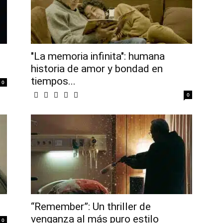
"La memoria infinita": humana
historia de amor y bondad en
tiempos...
0
0
“Remember”: Un thriller de
venganza al más puro estilo
0