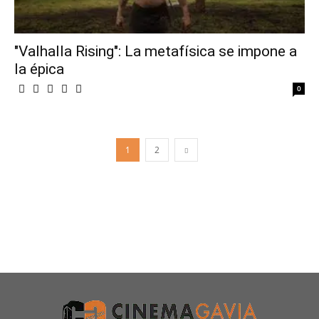
"Valhalla Rising": La metafísica se impone a
la épica
0
1
2