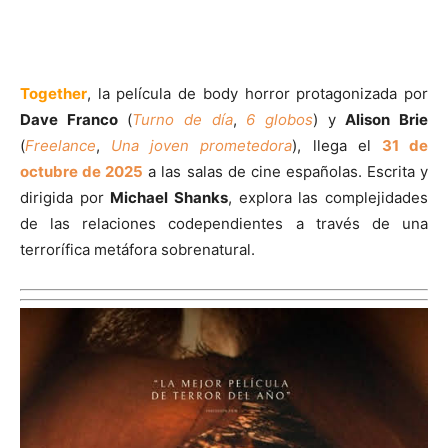
Together
, la película de body horror protagonizada por
Dave Franco
(
Turno de día
,
6 globos
) y
Alison Brie
(
Freelance
,
Una joven prometedora
), llega el
31 de
octubre de 2025
a las salas de cine españolas. Escrita y
dirigida por
Michael Shanks
, explora las complejidades
de las relaciones codependientes a través de una
terrorífica metáfora sobrenatural.