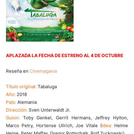
APLAZADA LA FECHA DE ESTRENO AL 4 DE OCTUBRE
Reseña en
Cinemagavia
Título original:
Tabaluga
Año:
2018
País:
Alemania
Dirección:
Sven Unterwaldt Jr.
Guion:
Toby Genkel, Gerrit Hermans, Jeffrey Hylton,
Marco Petry, Hortense Ullrich, Joe Vitale (
Idea:
Helme
Heine, Peter Maffay, Gregor Rottschalk, Rolf Zuckowski)