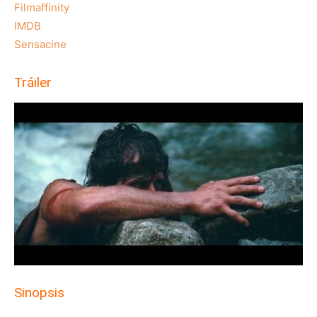
Filmaffinity
IMDB
Sensacine
Tráiler
Sinopsis