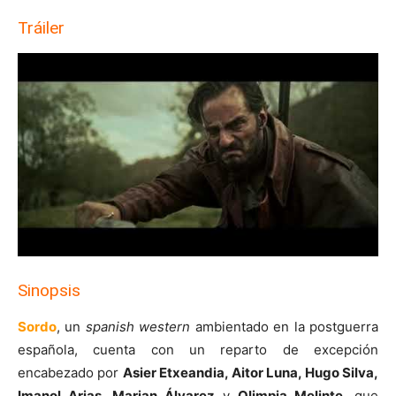
Tráiler
Sinopsis
Sordo
, un
spanish western
ambientado en la postguerra
española, cuenta con un reparto de excepción
encabezado por
Asier Etxeandia, Aitor Luna, Hugo Silva,
Imanol Arias, Marian Álvarez
y
Olimpia Melinte
, que