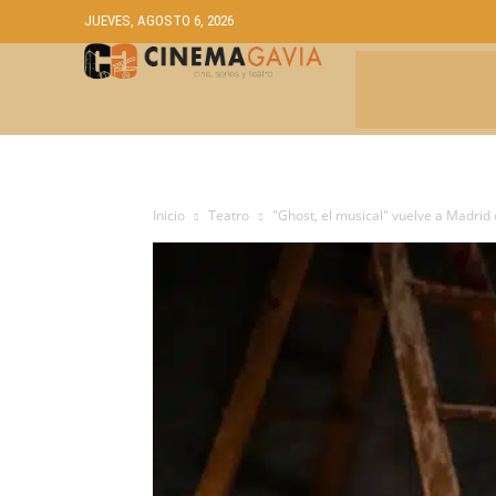
JUEVES, AGOSTO 6, 2026
CRÍTICAS
A
Inicio
Teatro
"Ghost, el musical" vuelve a Madrid d