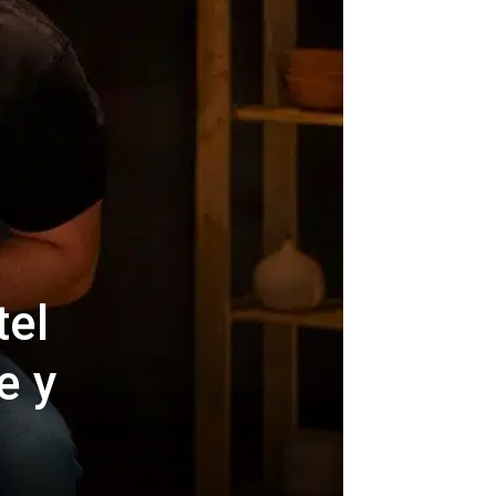
tel
e y