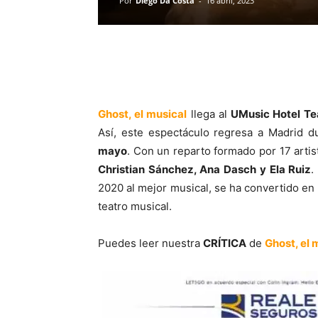
Por
Diego Da Costa
-
16 abril, 2023
Ghost, el musical
llega al
UMusic Hotel Te
Así, este espectáculo regresa a Madrid 
mayo
. Con un reparto formado por 17 artist
Christian Sánchez, Ana Dasch y Ela Ruiz
.
2020 al mejor musical, se ha convertido en 
teatro musical.
Puedes leer nuestra
CRÍTICA
de
Ghost, el 