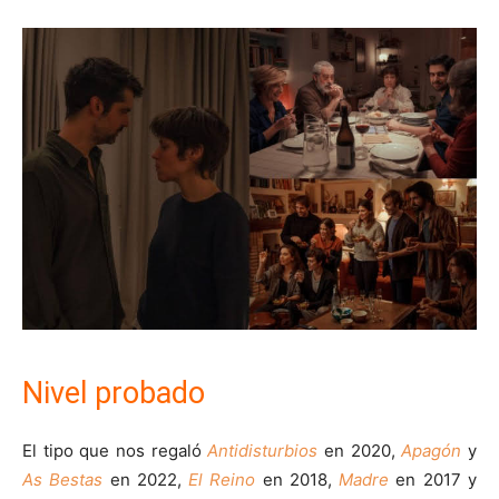
Nivel probado
El tipo que nos regaló
Antidisturbios
en 2020,
Apagón
y
As Bestas
en 2022,
El Reino
en 2018,
Madre
en 2017 y