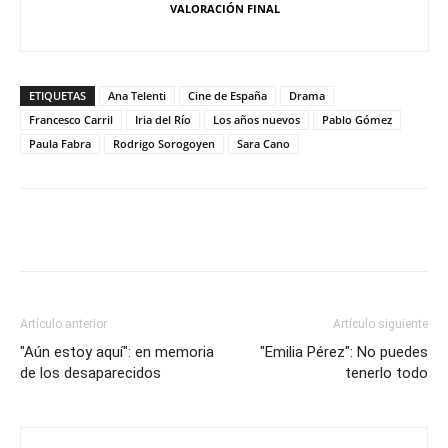
VALORACIÓN FINAL
ETIQUETAS
Ana Telenti
Cine de España
Drama
Francesco Carril
Iria del Río
Los años nuevos
Pablo Gómez
Paula Fabra
Rodrigo Sorogoyen
Sara Cano
Artículo anterior
Artículo siguiente
"Aún estoy aquí": en memoria
"Emilia Pérez": No puedes
de los desaparecidos
tenerlo todo