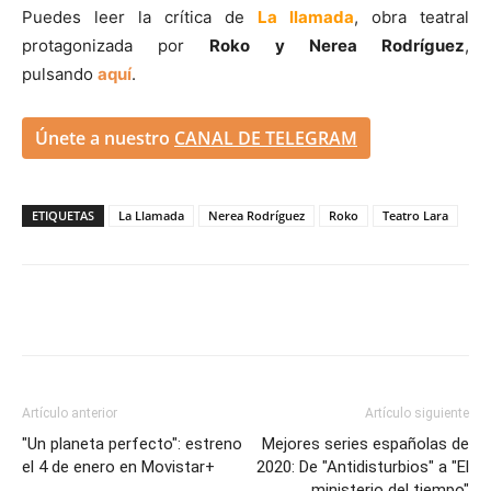
Puedes leer la crítica de
La llamada
, obra teatral
protagonizada por
Roko y Nerea Rodríguez
,
pulsando
aquí
.
Únete a nuestro
CANAL DE TELEGRAM
ETIQUETAS
La Llamada
Nerea Rodríguez
Roko
Teatro Lara
Artículo anterior
Artículo siguiente
"Un planeta perfecto": estreno
Mejores series españolas de
el 4 de enero en Movistar+
2020: De "Antidisturbios" a "El
ministerio del tiempo"