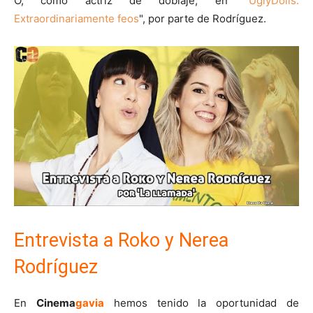
O, como actriz de doblaje, en "
UglyDolls:
Extraordinariamente feos
", por parte de Rodríguez.
Entrevista a Roko y Nerea
Rodríguez
En
Cinema
gavia
hemos tenido la oportunidad de