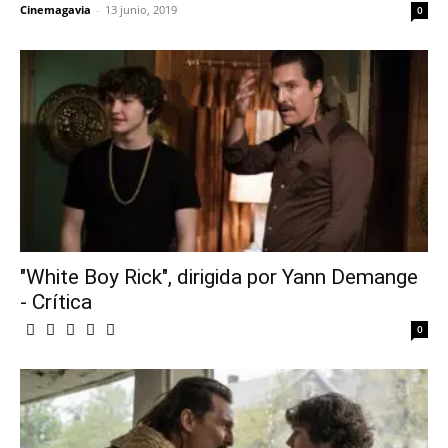
Cinemagavia
-
13 junio, 2019
0
"White Boy Rick", dirigida por Yann Demange
- Crítica
0