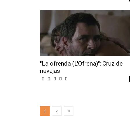
"La ofrenda (L'Ofrena)": Cruz de
navajas
1
2