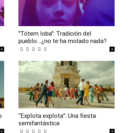
"Tótem loba": Tradición del
pueblo...¿no te ha molado nada?
0
0
o
“Explota explota”: Una fiesta
semifantástica
0
0