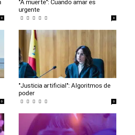
n
"A muerte": Cuando amar es
urgente
0
0
"Justicia artificial": Algoritmos de
poder
0
0