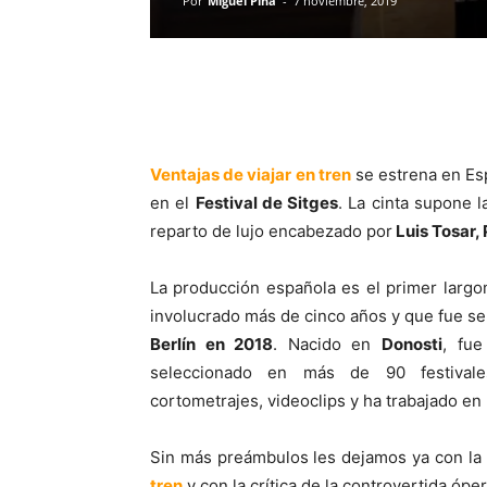
Por
Miguel Pina
-
7 noviembre, 2019
Ventajas de viajar en tren
se estrena en Es
en el
Festival de Sitges
. La cinta supone 
reparto de lujo encabezado por
Luis Tosar, 
La producción española es el primer larg
involucrado más de cinco años y que fue se
Berlín en 2018
. Nacido en
Donosti
, fu
seleccionado en más de 90 festivales
cortometrajes, videoclips y ha trabajado en 
Sin más preámbulos les dejamos ya con la s
tren
y con la crítica de la controvertida ópe