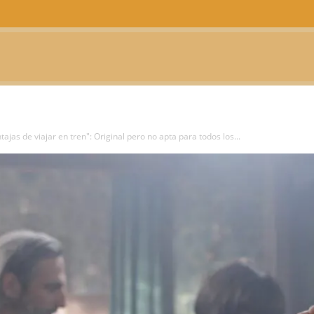
CTUALIDAD
TELEVISIÓN
TEATRO
PODCAST
tajas de viajar en tren": Original pero no apta para todos los...