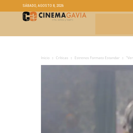
SÁBADO, AGOSTO 8, 2026
CRÍTICAS
A
Inicio
Críticas
Estrenos Formato Estandar
"Ven