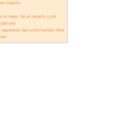
nio Orejudo
io lo mejor de un reparto coral
 perruna
 segmento del controvertido filme
ren'