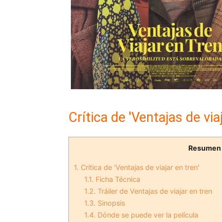
Crítica de 'Ventajas de via
Resumen
1.
Crítica de 'Ventajas de viajar en tren'
1.1.
Ficha Técnica
1.2.
Tráiler de Ventajas de viajar en tren
1.3.
Sinopsis
1.4.
Dónde se puede ver la película