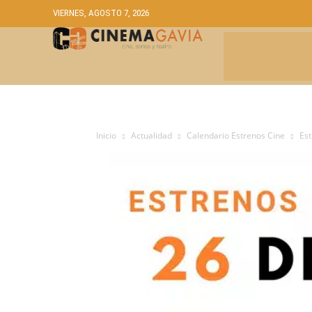
VIERNES, AGOSTO 7, 2026
CRÍTICAS
A
Inicio
Actualidad
Calendario Estrenos Cine
Est