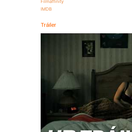
Filmaffinity
IMDB
Tráiler