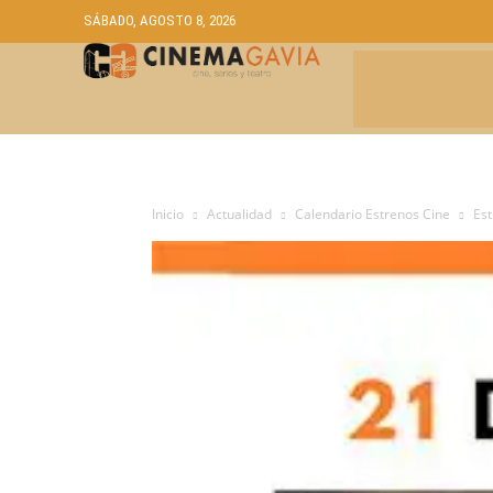
SÁBADO, AGOSTO 8, 2026
CRÍTICAS
A
Inicio
Actualidad
Calendario Estrenos Cine
Es