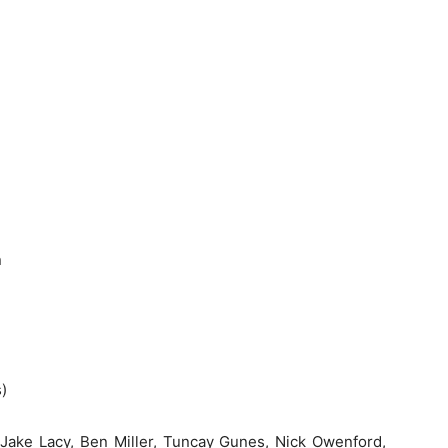
n
)
Jake Lacy, Ben Miller, Tuncay Gunes, Nick Owenford,