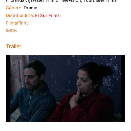
(Holanda); Ijswater Film & Television, Tourmalet Films
Género:
Drama
Distribuidora:
El Sur Films
Filmaffinity
IMDB
Tráiler