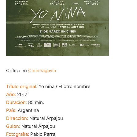
Crítica en
Cinemagavia
Título original:
Yo niña / El otro nombre
Año:
2017
Duración:
85 min.
País:
Argentina
Dirección:
Natural Arpajou
Guion:
Natural Arpajou
Fotografía:
Pablo Parra