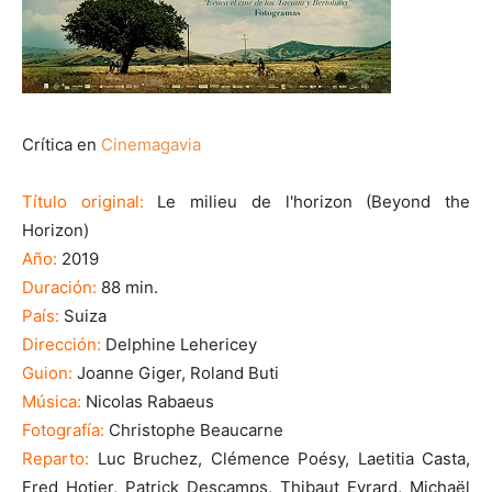
Crítica en
Cinemagavia
Título original:
Le milieu de l'horizon (Beyond the
Horizon)
Año:
2019
Duración:
88 min.
País:
Suiza
Dirección:
Delphine Lehericey
Guion:
Joanne Giger, Roland Buti
Música:
Nicolas Rabaeus
Fotografía:
Christophe Beaucarne
Reparto:
Luc Bruchez, Clémence Poésy, Laetitia Casta,
Fred Hotier, Patrick Descamps, Thibaut Evrard, Michaël