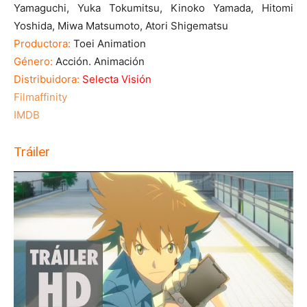
Yamaguchi, Yuka Tokumitsu, Kinoko Yamada, Hitomi
Yoshida, Miwa Matsumoto, Atori Shigematsu
Productora:
Toei Animation
Género:
Acción. Animación
Distribuidora:
Selecta Visión
Filmaffinity
IMDB
Tráiler