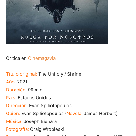
Crítica en
Cinemagavia
Título original:
The Unholy / Shrine
Año:
2021
Duración:
99 min.
País:
Estados Unidos
Dirección:
Evan Spiliotopoulos
Guion:
Evan Spiliotopoulos (
Novela:
James Herbert)
Música:
Joseph Bishara
Fotografía:
Craig Wrobleski