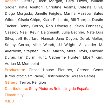
Reparto:
Jeffrey Dean Morgan, Cary Elwes, William
Sadler, Katie Aselton, Christine Adams, Celeste Oliva,
Diogo Morgado, Janelle Feigley, Marina Mazepa, Bates
Wilder, Gisela Chipe, Kiara Pichardo, Bill Thorpe, Dustin
Tucker, Danny Corbo, Rob Lévesque, Kevin Fennessy,
Cassidy Neal, Kevin Daigneault, Julia Bechler, Nate Luis
Silva, Jeff Bouffard, Hannah Jane Doyon, Derek Mellor,
Sonny Corbo, Mike Wendt, JJ Wright, Alexander M.
Akerblom, Stephen O'Neil Martin, Mere Davis, Maximo
Duran, Ian Dylan Hunt, Catherine Hunter, Elbert Kim,
Adrian M. Mompoint
Productora:
Ghost House Pictures, Screen Gems
(Productor: Sam Raimi) (Distribuidora: Screen Gems)
Género:
Terror. Religión
Distribuidora:
Sony Pictures Releasing de España
Filmaffinity
IMDB