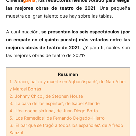
Cinema
gavia
, los redactores hemos votado para elegir
las mejores obras de teatro de 2021
. Una pequeña
muestra del gran talento que hay sobre las tablas.
A continuación,
se presentan los seis espectáculos (por
un empate en el quinto puesto) más votados entre las
mejores obras de teatro de 2021
. ¿Y para ti, cuáles son
las mejores obras de teatro de 2021?
Resumen
1.
'Atraco, paliza y muerte en Agbanäspach', de Nao Albet
y Marcel Borrás
2.
'Johnny Chico', de Stephen House
3.
'La casa de los espíritus', de Isabel Allende
4.
'Una noche sin luna', de Juan Diego Botto
5.
'Los Remedios', de Fernando Delgado-Hierro
6.
'El bar que se tragó a todos los españoles', de Alfredo
Sanzol