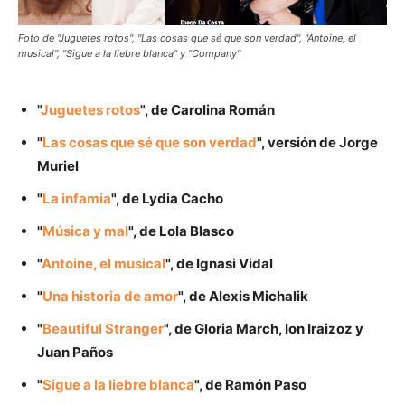
Foto de "Juguetes rotos", "Las cosas que sé que son verdad", "Antoine, el
musical", "Sigue a la liebre blanca" y "Company"
"
Juguetes rotos
", de Carolina Román
"
Las cosas que sé que son verdad
", versión de Jorge
Muriel
"
La infamia
", de Lydia Cacho
"
Música y mal
", de Lola Blasco
"
Antoine, el musical
", de Ignasi Vidal
"
Una historia de amor
", de Alexis Michalik
"
Beautiful Stranger
", de Gloria March, Ion Iraizoz y
Juan Paños
"
Sigue a la liebre blanca
", de Ramón Paso