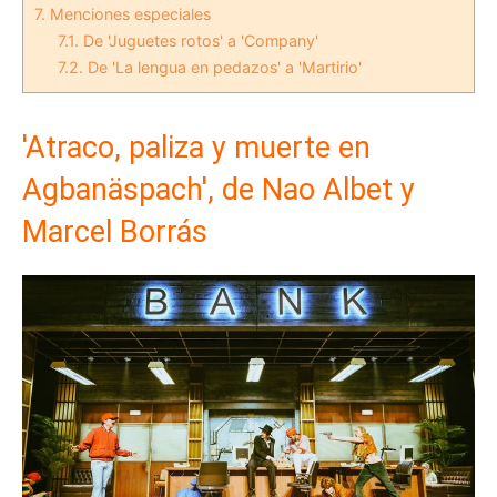
7.
Menciones especiales
7.1.
De 'Juguetes rotos' a 'Company'
7.2.
De 'La lengua en pedazos' a 'Martirio'
'Atraco, paliza y muerte en
Agbanäspach', de Nao Albet y
Marcel Borrás