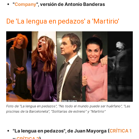
"
Company
", versión de Antonio Banderas
De 'La lengua en pedazos' a 'Martirio'
Foto de "La lengua en pedazos", "No todo el mundo puede ser huérfano", "Las
piscinas de la Barceloneta", "Solitarias de estreno" y "Martirio"
"La lengua en pedazos", de Juan Mayorga (
CRÍTICA 1
y
CRÍTICA 2
)