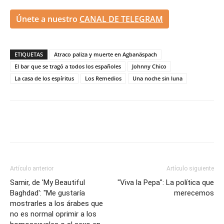
Únete a nuestro
CANAL DE TELEGRAM
ETIQUETAS
Atraco paliza y muerte en Agbanäspach
El bar que se tragó a todos los españoles
Johnny Chico
La casa de los espíritus
Los Remedios
Una noche sin luna
Artículo anterior
Artículo siguiente
Samir, de 'My Beautiful
"Viva la Pepa": La política que
Baghdad': "Me gustaría
merecemos
mostrarles a los árabes que
no es normal oprimir a los